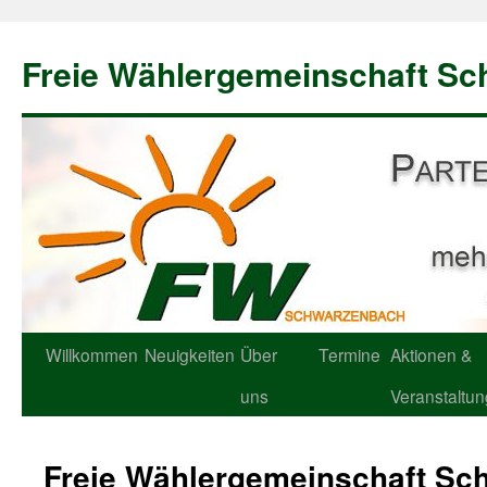
Freie Wählergemeinschaft S
Willkommen
Neuigkeiten
Über
Termine
Aktionen &
uns
Veranstaltu
Freie Wählergemeinschaft Sc