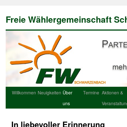
Freie Wählergemeinschaft S
Willkommen
Neuigkeiten
Über
Termine
Aktionen &
uns
Veranstaltu
In liebevoller Erinnerung