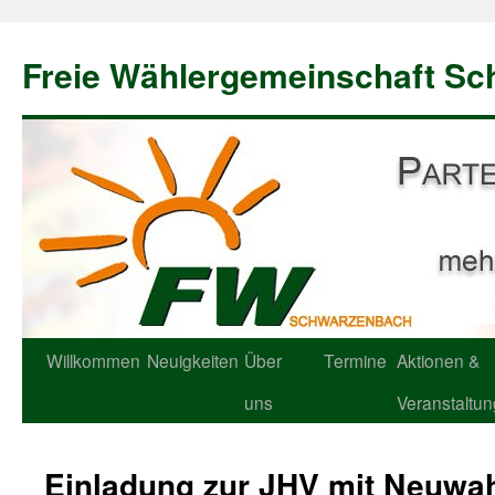
Freie Wählergemeinschaft S
Willkommen
Neuigkeiten
Über
Termine
Aktionen &
uns
Veranstaltu
Einladung zur JHV mit Neuwa