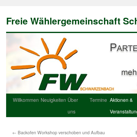
Freie Wählergemeinschaft S
Willkommen
Neuigkeiten
Über
Termine
Aktionen &
uns
Veranstaltu
←
Backofen Workshop verschoben und Aufbau