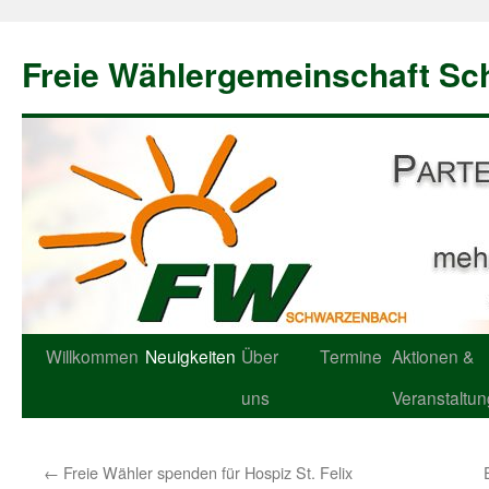
Freie Wählergemeinschaft S
Willkommen
Neuigkeiten
Über
Termine
Aktionen &
uns
Veranstaltu
←
Freie Wähler spenden für Hospiz St. Felix